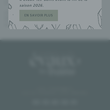
unique.
saison 2026.
Les Bains d’Evahona : quand histoire et
EN SAVOIR PLUS
bien-être moderne se rencontrent pour
un vrai retour aux sources.
LES THERMES
23110
ÉVAUX-LES-BAINS
05 55 65 50 01