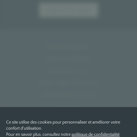
CONTACTEZ-NOUS
RECRUTEMENT
ESPACE PRESSE
PLAN DU SITE
MENTIONS LÉGALES
CONFIDENTIALITÉ
C.G.V
Ce site utilise des cookies pour personnaliser et améliorer votre
confort d'utilisation.
Pour en savoir plus, consultez notre
politique de confidentialité
.
Retrouvez-nous sur les réseaux sociaux