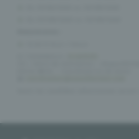
Du 10/06/2026 au 30/08/2026
Du 03/08/2026 au 30/08/2026
Rémunération :
12,02 € brut / heure
👉 Candidature :
Je postule
CV + lettre de motivation + disponibilit
Emilie Milet – Coordinatrice de Soins
📧
coordinateur@evauxthermes.com
Seuls les candidats sélectionnés seront