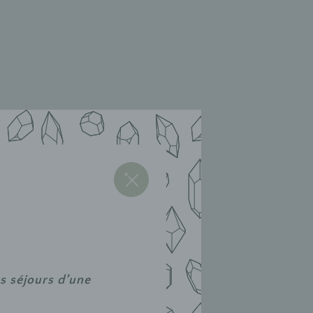
e saison)
Fermer
s séjours d’une