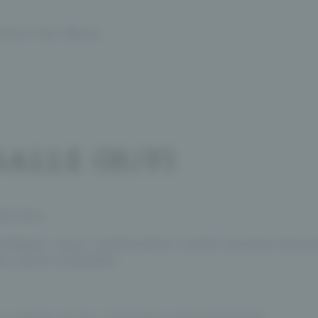
vaux-les-Bains
ALLE (H/F)
Thermes
stique, nous recherchons un(e) serveur/serve
e notre clientèle.
s auprès d’une clientèle internationale