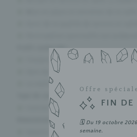
Mise en place et entretien de la sall
Suivi de la qualité de service et sati
Participation ponctuelle aux prépara
Profil recherché :
Titulaire d’un diplôme de service e
Sens du relationnel, dynamisme et r
La maîtrise de l’anglais est un plus
Offre spécial
Type de contrat :
FIN DE
Contrat saisonnier de mars à novem
Rémunération :
🗓️ Du 19 octobre 202
semaine
.
Salaire selon expérience