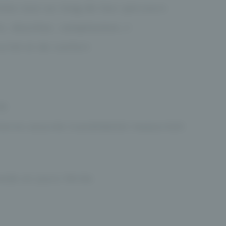
tes tout au long de leur parcours
ns, douches, cataplasmes…)
urité et de confort
té
terne assurée (candidat(e) majeur(e))
nds et jours fériés