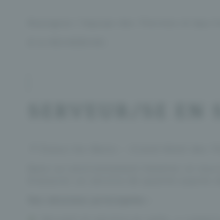
Rejoignez l’équipe des Thermes & Spa E
A la RECHERCHE :
SERVEUR/SE EN S
📍 Évaux-les-Bains – Grand Hôtel des 
Dans un environnement hôtelier et touri
d’assurer un service de qualité auprès d
Vos missions principales :
Accueil et service en salle, y compri