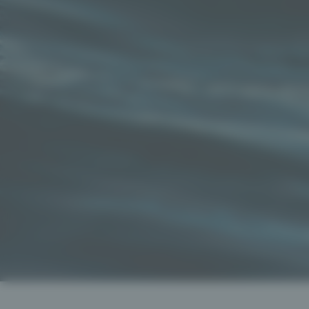
SOIRÉE ETAPE : À PARTIR
DE 108€
OFFRE DE PARRAINAGE