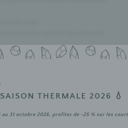
e
sfaction client
tions et tâches annexes du restaurant
n salle ou expérience équivalente (minimum un
igueur
e
 SAISON THERMALE 2026 💧
bre
6 au 31 octobre 2026
, profitez de
-25 %
sur les
court
Fermer