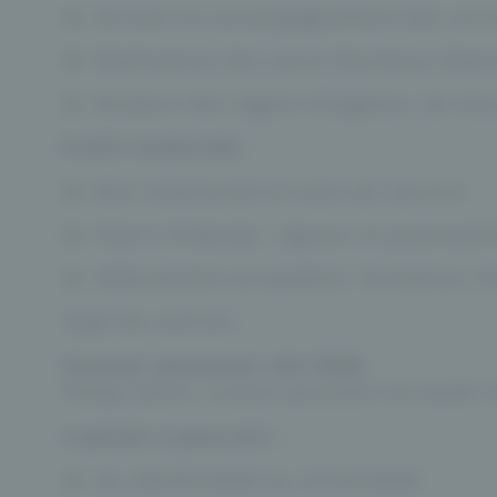
Accueil et accompagnement des curis
Réalisation des soins thermaux (bai
Respect des règles d’hygiène, de séc
Profil recherché :
Bon relationnel et sens du service
Esprit d’équipe, rigueur et ponctuali
Débutant(e) accepté(e), formation in
Type de contrat :
Contrat saisonnier été 2026
Temps plein, travail possible les week-e
3 postes à pourvoir :
Du 28/05/2026 au 31/10/2026