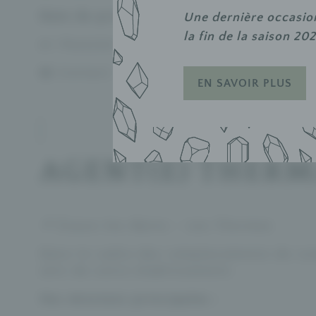
Date de prise de poste :
avril 2026
Une dernière occasion
la
fin de la saison 20
👉 Postuler ici :
Je postule
📧 Contact :
rh@evauxthermes.com
EN SAVOIR PLUS
AGENT(E) THERMA
📍 Évaux-les-Bains – Les Thermes
Dans le cadre des remplacements de con
sein de notre établissement.
Vos missions principales :