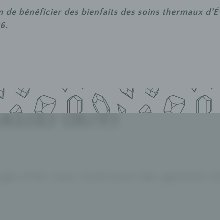
 de bénéficier des bienfaits des soins thermaux d’
26.
L(E) (H/F)
gés d’été, nous recherchons des agent(e)s t